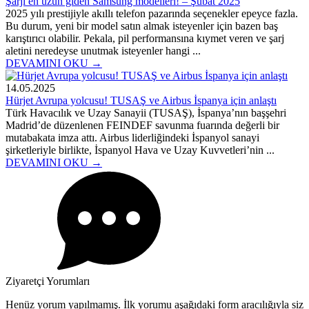
Şarjı en uzun giden Samsung modelleri! – Şubat 2025
2025 yılı prestijiyle akıllı telefon pazarında seçenekler epeyce fazla.
Bu durum, yeni bir model satın almak isteyenler için bazen baş
karıştırıcı olabilir. Pekala, pil performansına kıymet veren ve şarj
aletini neredeyse unutmak isteyenler hangi ...
DEVAMINI OKU →
14.05.2025
Hürjet Avrupa yolcusu! TUSAŞ ve Airbus İspanya için anlaştı
Türk Havacılık ve Uzay Sanayii (TUSAŞ), İspanya’nın başşehri
Madrid’de düzenlenen FEINDEF savunma fuarında değerli bir
mutabakata imza attı. Airbus liderliğindeki İspanyol sanayi
şirketleriyle birlikte, İspanyol Hava ve Uzay Kuvvetleri’nin ...
DEVAMINI OKU →
Ziyaretçi Yorumları
Henüz yorum yapılmamış. İlk yorumu aşağıdaki form aracılığıyla siz