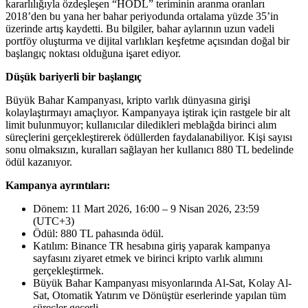
kararlılığıyla özdeşleşen “HODL” teriminin aranma oranları
2018’den bu yana her bahar periyodunda ortalama yüzde 35’in
üzerinde artış kaydetti. Bu bilgiler, bahar aylarının uzun vadeli
portföy oluşturma ve dijital varlıkları keşfetme açısından doğal bir
başlangıç noktası olduğuna işaret ediyor.
Düşük bariyerli bir başlangıç
Büyük Bahar Kampanyası, kripto varlık dünyasına girişi
kolaylaştırmayı amaçlıyor. Kampanyaya iştirak için rastgele bir alt
limit bulunmuyor; kullanıcılar diledikleri meblağda birinci alım
süreçlerini gerçekleştirerek ödüllerden faydalanabiliyor. Kişi sayısı
sonu olmaksızın, kuralları sağlayan her kullanıcı 880 TL bedelinde
ödül kazanıyor.
Kampanya ayrıntıları:
Dönem: 11 Mart 2026, 16:00 – 9 Nisan 2026, 23:59
(UTC+3)
Ödül: 880 TL pahasında ödül.
Katılım: Binance TR hesabına giriş yaparak kampanya
sayfasını ziyaret etmek ve birinci kripto varlık alımını
gerçekleştirmek.
Büyük Bahar Kampanyası misyonlarında Al-Sat, Kolay Al-
Sat, Otomatik Yatırım ve Dönüştür eserlerinde yapılan tüm
süreçler geçerli.