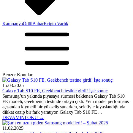
Kampanya
Ödül
Bahar
Kripto Varlık
Benzer Konular
15.03.2025
Galaxy Tab S10 FE, Geekbench testine girdi! İşte sonuç
Samsung’un yakında piyasaya sürmesi beklenen Galaxy Tab S10
FE modeli, Geekbench testinde ortaya çıktı. Yeni model performans
açısından kıymetli bir yükseliş sunarken, selefiyle kıyaslandığında
dikkat cazip bir fark yaratıyor. Galaxy Tab S10 FE ...
DEVAMINI OKU →
11.02.2025