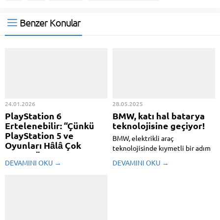
Benzer Konular
24.01.2026
28.05.2025
PlayStation 6
BMW, katı hal batarya
Ertelenebilir: “Çünkü
teknolojisine geçiyor!
PlayStation 5 ve
BMW, elektrikli araç
Oyunları Hâlâ Çok
teknolojisinde kıymetli bir adım
Satıyor”
atarak büsbütün katı hal batarya
DEVAMINI OKU →
DEVAMINI OKU →
Sony'nin PlayStation 6'nın çıkış
hücrelerini içeren testlerine
tarihini erteleyebileceği tez
başladı. Şirket, bu yeni
edildi. Nedeni ise PS5'in ve
jenerasyon bataryaları BMW i7
oyunların şu sıralarda çok uygun
modeli üzerinden alanda deniyor.
satması ve böylelikle RAM
Test süreci, BMW Group ile ABD
krizinin tesirlerini minimuma
merkezli batarya...