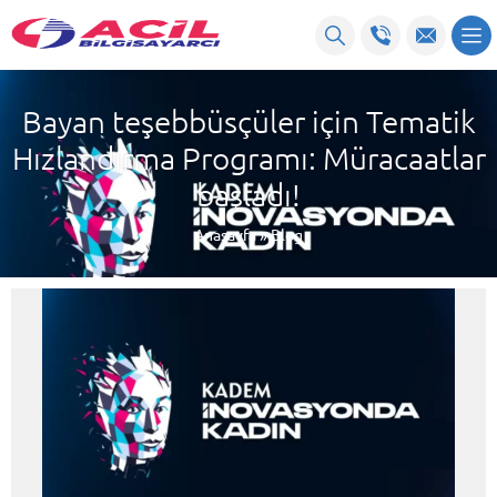
Bayan teşebbüsçüler için Tematik
Hızlandırma Programı: Müracaatlar
başladı!
Anasayfa
»
Blog