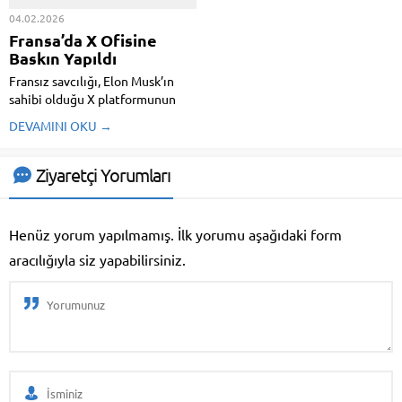
indirmek.
04.02.2026
Fransa’da X Ofisine
Baskın Yapıldı
Fransız savcılığı, Elon Musk’ın
sahibi olduğu X platformunun
Paris ofislerine baskın düzenledi.
DEVAMINI OKU →
Soruşturma; yasa dışı içerikler,
algoritma kullanımı ve yapay
zekâ aracı Grok’un ürettiği
Ziyaretçi Yorumları
çıktılar üzerinden yürütülüyor.
Musk ve eski CEO’nun da söze
çağrıldığı tez...
Henüz yorum yapılmamış. İlk yorumu aşağıdaki form
aracılığıyla siz yapabilirsiniz.