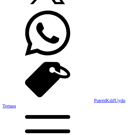
Patent
Kılıf
Uydu
Teması