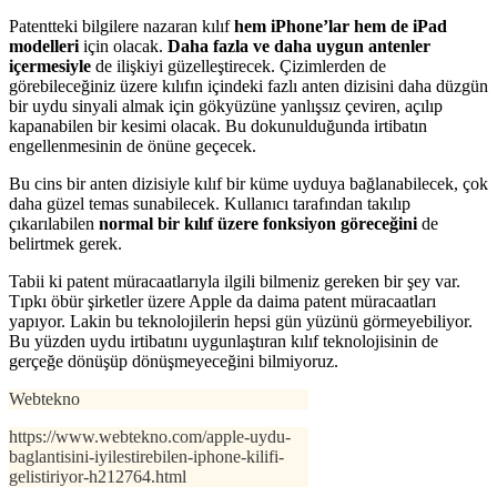
Patentteki bilgilere nazaran kılıf
hem iPhone’lar hem de iPad
modelleri
için olacak.
Daha fazla ve daha uygun antenler
içermesiyle
de ilişkiyi güzelleştirecek. Çizimlerden de
görebileceğiniz üzere kılıfın içindeki fazlı anten dizisini daha düzgün
bir uydu sinyali almak için gökyüzüne yanlışsız çeviren, açılıp
kapanabilen bir kesimi olacak. Bu dokunulduğunda irtibatın
engellenmesinin de önüne geçecek.
Bu cins bir anten dizisiyle kılıf bir küme uyduya bağlanabilecek, çok
daha güzel temas sunabilecek. Kullanıcı tarafından takılıp
çıkarılabilen
normal bir kılıf üzere fonksiyon göreceğini
de
belirtmek gerek.
Tabii ki patent müracaatlarıyla ilgili bilmeniz gereken bir şey var.
Tıpkı öbür şirketler üzere Apple da daima patent müracaatları
yapıyor. Lakin bu teknolojilerin hepsi gün yüzünü görmeyebiliyor.
Bu yüzden uydu irtibatını uygunlaştıran kılıf teknolojisinin de
gerçeğe dönüşüp dönüşmeyeceğini bilmiyoruz.
Webtekno
https://www.webtekno.com/apple-uydu-
baglantisini-iyilestirebilen-iphone-kilifi-
gelistiriyor-h212764.html