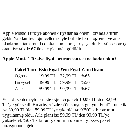
Apple Music Türkiye abonelik fiyatlarına önemli oranda artırım
geldi. Yapılan fiyat güncellemesiyle birlikte ferdi, öğrenci ve aile
planlarının tamamında dikkat alımlı artışlar yaşandı. En yüksek artış
oranı ise yüzde 67 ile aile planında görüldü.
Apple Music Türkiye fiyatı artırım sonrası ne kadar oldu?
Paket Türü
Eski Fiyat
Yeni Fiyat
Zam Oranı
Öğrenci
19,99 TL
32,99 TL
%65
Bireysel
39,99 TL
59,99 TL
%50
Aile
59,99 TL
99,99 TL
%67
Yeni düzenlemeyle birlikte öğrenci paketi 19,99 TL’den 32,99
TL’ye yükseldi. Bu artış, yüzde 65’e karşılık geliyor. Ferdî abonelik
ise 39,99 TL’den 59,99 TL’ye çıkarıldı ve %50’lik bir artırım
uygulanmış oldu. Aile planı ise 59,99 TL’den 99,99 TL’ye
yükselerek %67’lik bir artışla artırım oranı en yüksek paket
pozisyonuna geldi.