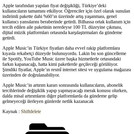
Apple tarafından yapılan fiyat değişikliği, Türkiye’deki
kullanıcıların tamamını etkiliyor. Öğrenciler için özel olarak sunulan
indirimli pakette dahi %60’ın üzerinde artış yaşanması, genel
kullanıcı yansılarını beraberinde getirdi. Bilhassa ortak kullanım için
tercih edilen aile paketinin neredeyse 100 TL düzeyine çıkması,
dijital müzik platformları ortasında karşılaştırmaları da gündeme
getirdi.
Apple Music’in Türkiye fiyatları daha evvel rakip platformlara
kıyasla rekabetçi düzeyde bulunuyordu. Lakin bu son güncelleme
ile Spotify, YouTube Music üzere başka hizmetlerle ortasındaki
farkın kapanacağı, hatta kimi paketlerde geçileceği görülüyor.
Şimdiki fiyatlar, Apple’ın resmî internet sitesi ve uygulama mağazası
üzerinden de doğrulanabiliyor.
Apple Music’in artırım kararı sonrasında kullanıcıların, abonelik
tercihlerinde değişiklik yapıp yapmayacağı merak konusu olurken,
dalda misal artırımların diğer platformlarda da gündeme gelip
gelmeyeceği ilerleyen günlerde netlik kazanacak
Kaynak :
Shiftdelete