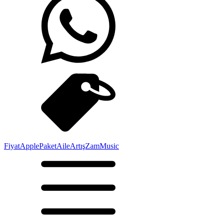
Fiyat
Apple
Paket
Aile
Artış
Zam
Music