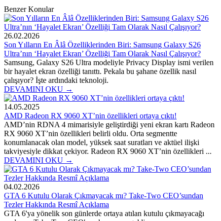
Benzer Konular
26.02.2026
Son Yılların En Âlâ Özelliklerinden Biri: Samsung Galaxy S26
Ultra’nın ‘Hayalet Ekran’ Özelliği Tam Olarak Nasıl Çalışıyor?
Samsung, Galaxy S26 Ultra modeliyle Privacy Display ismi verilen
bir hayalet ekran özelliği tanıttı. Pekala bu şahane özellik nasıl
çalışıyor? İşte ardındaki teknoloji.
DEVAMINI OKU →
14.05.2025
AMD Radeon RX 9060 XT’nin özellikleri ortaya çıktı!
AMD’nin RDNA 4 mimarisiyle geliştirdiği yeni ekran kartı Radeon
RX 9060 XT’nin özellikleri belirli oldu. Orta segmentte
konumlanacak olan model, yüksek saat suratları ve aktüel ilişki
takviyesiyle dikkat çekiyor. Radeon RX 9060 XT’nin özellikleri ...
DEVAMINI OKU →
04.02.2026
GTA 6 Kutulu Olarak Çıkmayacak mı? Take-Two CEO’sundan
Tezler Hakkında Resmî Açıklama
GTA 6'ya yönelik son günlerde ortaya atılan kutulu çıkmayacağı