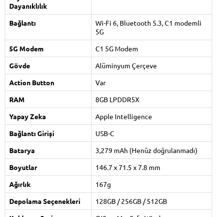
Dayanıklılık
Bağlantı
Wi-Fi 6, Bluetooth 5.3, C1 modemli
5G
5G Modem
C1 5G Modem
Gövde
Alüminyum Çerçeve
Action Button
Var
RAM
8GB LPDDR5X
Yapay Zeka
Apple Intelligence
Bağlantı Girişi
USB-C
Batarya
3,279 mAh (Henüz doğrulanmadı)
Boyutlar
146.7 x 71.5 x 7.8 mm
Ağırlık
167g
Depolama Seçenekleri
128GB / 256GB / 512GB