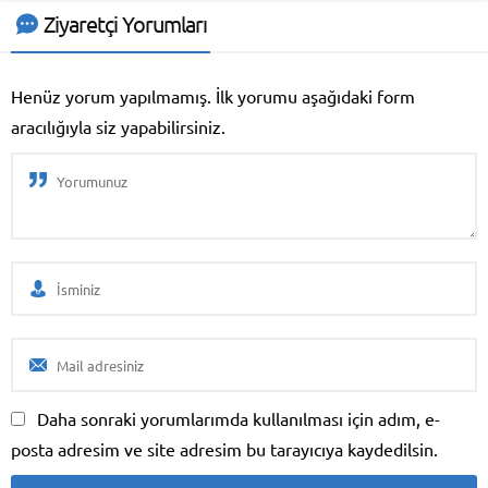
gündemden düşmeyen T4 5G
Ziyaretçi Yorumları
modelini tanıttı. Pekala, şirketin
yeni modeli neler sunuyor? İşte
vivo T4 5G özellikleri ve fiyatı!
Henüz yorum yapılmamış. İlk yorumu aşağıdaki form
vivo...
aracılığıyla siz yapabilirsiniz.
Daha sonraki yorumlarımda kullanılması için adım, e-
posta adresim ve site adresim bu tarayıcıya kaydedilsin.