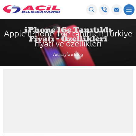
Apple iPhone 16e tanıtıldı! Türkiye
fiyatı ve özellikleri
Anasayfa
»
Blog