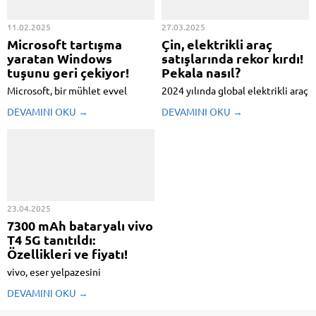
11.02.2025
27.03.2025
Microsoft tartışma
Çin, elektrikli araç
yaratan Windows
satışlarında rekor kırdı!
tuşunu geri çekiyor!
Pekala nasıl?
Microsoft, bir mühlet evvel
2024 yılında global elektrikli araç
Windows klavyelerinde Copilot
satışları, evvelki yıla nazaran
DEVAMINI OKU →
DEVAMINI OKU →
tuşu ile yaptığı yenilikle
yüzde 25 artarak 17,3 milyon
gündeme gelmişti. Fakat bu
adede ulaştı. Bu sayı, toplam araç
değişim bilhassa sağ Alt ve Ctrl
satışlarının yüzde 20’sini
tuşları ortasında yer alan ve uzun
oluşturdu. Uluslararası Enerji
yıllardır kullanılan Menü tuşunu
Ajansı (IEA) bilgilerine nazaran,
ortadan kaldırması nedeniyle ...
bu büyümedeki en büyük hisse...
23.04.2025
7300 mAh bataryalı vivo
T4 5G tanıtıldı:
Özellikleri ve fiyatı!
vivo, eser yelpazesini
genişletmek için çalışmalarına
DEVAMINI OKU →
devam ediyor. Çinli marka bu
kapsamda bir müddettir savlarla