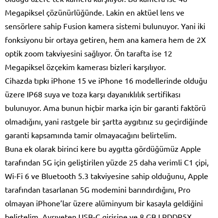
Megapiksel çözünürlüğünde. Lakin en aktüel lens ve
sensörlere sahip Fusion kamera sistemi bulunuyor. Yani iki
fonksiyonu bir ortaya getiren, hem ana kamera hem de 2X
optik zoom takviyesini sağlıyor. Ön tarafta ise 12
Megapiksel özçekim kamerası bizleri karşılıyor.
Cihazda tıpkı iPhone 15 ve iPhone 16 modellerinde olduğu
üzere IP68 suya ve toza karşı dayanıklılık sertifikası
bulunuyor. Ama bunun hiçbir marka için bir garanti faktörü
olmadığını, yani rastgele bir şartta aygıtınız su geçirdiğinde
garanti kapsamında tamir olmayacağını belirtelim.
Buna ek olarak birinci kere bu aygıtta gördüğümüz Apple
tarafından 5G için geliştirilen yüzde 25 daha verimli C1 çipi,
Wi-Fi 6 ve Bluetooth 5.3 takviyesine sahip olduğunu, Apple
tarafından tasarlanan 5G modemini barındırdığını, Pro
olmayan iPhone’lar üzere alüminyum bir kasayla geldiğini
belirtelim. Ayrıyeten USB-C girişine ve 8 GB LPDDR5X