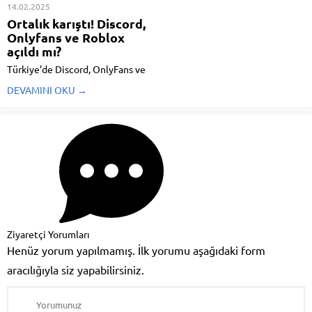
14.02.2025
Ortalık karıştı! Discord,
Onlyfans ve Roblox
açıldı mı?
Türkiye’de Discord, OnlyFans ve
Roblox platformlarına erişimde
DEVAMINI OKU →
yaşanan meseleler başları
karıştırdı. E-devlet’te rastgele bir
erişim engellemesi
görünmemesine karşın, çok
sayıda kullanıcı bu platformlara
hala erişemiyor. Discord’a erişim
manisi var ...
Ziyaretçi Yorumları
Henüz yorum yapılmamış. İlk yorumu aşağıdaki form
aracılığıyla siz yapabilirsiniz.