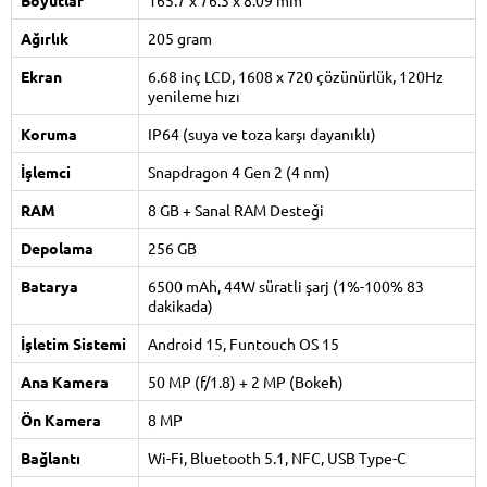
Ağırlık
205 gram
Ekran
6.68 inç LCD, 1608 x 720 çözünürlük, 120Hz
yenileme hızı
Koruma
IP64 (suya ve toza karşı dayanıklı)
İşlemci
Snapdragon 4 Gen 2 (4 nm)
RAM
8 GB + Sanal RAM Desteği
Depolama
256 GB
Batarya
6500 mAh, 44W süratli şarj (1%-100% 83
dakikada)
İşletim Sistemi
Android 15, Funtouch OS 15
Ana Kamera
50 MP (f/1.8) + 2 MP (Bokeh)
Ön Kamera
8 MP
Bağlantı
Wi-Fi, Bluetooth 5.1, NFC, USB Type-C