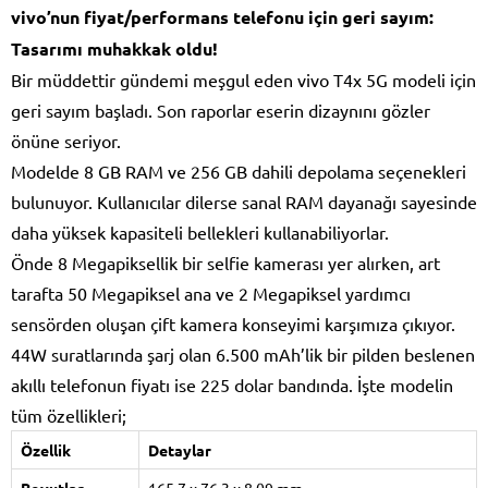
vivo’nun fiyat/performans telefonu için geri sayım:
Tasarımı muhakkak oldu!
Bir müddettir gündemi meşgul eden vivo T4x 5G modeli için
geri sayım başladı. Son raporlar eserin dizaynını gözler
önüne seriyor.
Modelde 8 GB RAM ve 256 GB dahili depolama seçenekleri
bulunuyor. Kullanıcılar dilerse sanal RAM dayanağı sayesinde
daha yüksek kapasiteli bellekleri kullanabiliyorlar.
Önde 8 Megapiksellik bir selfie kamerası yer alırken, art
tarafta 50 Megapiksel ana ve 2 Megapiksel yardımcı
sensörden oluşan çift kamera konseyimi karşımıza çıkıyor.
44W suratlarında şarj olan 6.500 mAh’lik bir pilden beslenen
akıllı telefonun fiyatı ise 225 dolar bandında. İşte modelin
tüm özellikleri;
Özellik
Detaylar
Boyutlar
165.7 x 76.3 x 8.09 mm