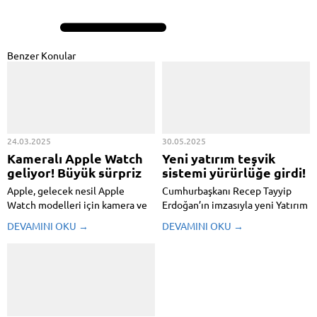
Benzer Konular
24.03.2025
30.05.2025
Kameralı Apple Watch
Yeni yatırım teşvik
geliyor! Büyük sürpriz
sistemi yürürlüğe girdi!
Apple, gelecek nesil Apple
Cumhurbaşkanı Recep Tayyip
Watch modelleri için kamera ve
Erdoğan’ın imzasıyla yeni Yatırım
yapay zeka entegrasyonu
Teşvik Sistemi bugün Resmi
DEVAMINI OKU →
DEVAMINI OKU →
üzerinde çalışıyor. Mark
Gazete’de yayımlanarak
Gurman’ın paylaştığı bilgilere
yürürlüğe girdi. Sanayi ve
göre 2027 yılında çıkması
Teknoloji Bakanı Mehmet Fatih
beklenen yeni Apple Watch
Kacır, sistemin ayrıntılarını
modelleri, gelişmiş Apple
toplumsal medya hesabından
Intelligence özelliklerini ...
duyurdu. Yeni sistem ...