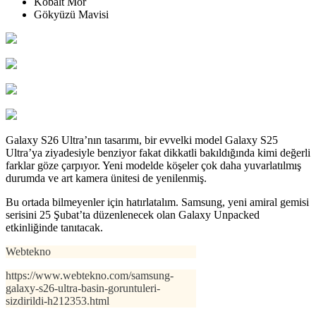
Kobalt Mor
Gökyüzü Mavisi
Galaxy S26 Ultra’nın tasarımı, bir evvelki model Galaxy S25
Ultra’ya ziyadesiyle benziyor fakat dikkatli bakıldığında kimi değerli
farklar göze çarpıyor. Yeni modelde köşeler çok daha yuvarlatılmış
durumda ve art kamera ünitesi de yenilenmiş.
Bu ortada bilmeyenler için hatırlatalım. Samsung, yeni amiral gemisi
serisini 25 Şubat’ta düzenlenecek olan Galaxy Unpacked
etkinliğinde tanıtacak.
Webtekno
https://www.webtekno.com/samsung-
galaxy-s26-ultra-basin-goruntuleri-
sizdirildi-h212353.html