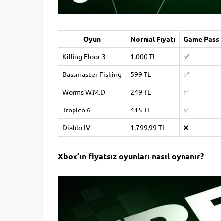
Oyun
Normal Fiyatı
Game Pass 
Killing Floor 3
1.000 TL
✅
Bassmaster Fishing
599 TL
✅
Worms W.M.D
249 TL
✅
Tropico 6
415 TL
✅
Diablo IV
1.799,99 TL
❌
Xbox’ın fiyatsız oyunları nasıl oynanır?