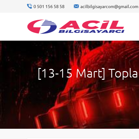
0 501 156 58 58
acilbilgisayarcom@gmail.com
[13-15 Mart] Topla