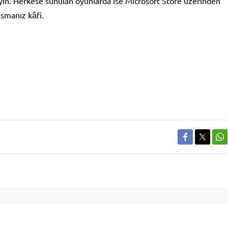
eyin. Herkese sunulan oyunlarda ise Microsoft Store üzerinden
smanız kâfi.