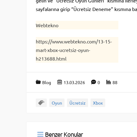
gelin ve “Ücretsiz Oyun Günleri” kısmına ilerl
sayfalarına girip “Ücretsiz Deneme” kısmına ba
Webtekno
https://www.webtekno.com/13-15-
mart-xbox-ucretsiz-oyun-
h213688.html
Blog
13.03.2026
0
88
Oyun
Ücretsiz
Xbox
Benzer Konular