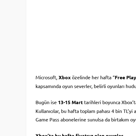
Microsoft,
Xbox
özelinde her hafta “
Free Pla
kapsamında oyun severler, belirli oyunları hud
Bugün ise
13-15 Mart
tarihleri boyunca Xbox’ta
Kullanıcılar, bu hafta toplam pahası 4 bin TL’yi
Game Pass abonelerine sunulsa da birtakım oyunl
Xbox’ta bu hafta fiyatsız olan oyunlar