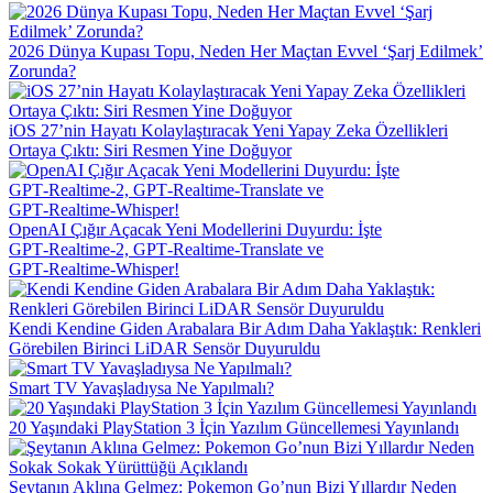
2026 Dünya Kupası Topu, Neden Her Maçtan Evvel ‘Şarj Edilmek’
Zorunda?
iOS 27’nin Hayatı Kolaylaştıracak Yeni Yapay Zeka Özellikleri
Ortaya Çıktı: Siri Resmen Yine Doğuyor
OpenAI Çığır Açacak Yeni Modellerini Duyurdu: İşte
GPT‑Realtime‑2, GPT‑Realtime‑Translate ve
GPT‑Realtime‑Whisper!
Kendi Kendine Giden Arabalara Bir Adım Daha Yaklaştık: Renkleri
Görebilen Birinci LiDAR Sensör Duyuruldu
Smart TV Yavaşladıysa Ne Yapılmalı?
20 Yaşındaki PlayStation 3 İçin Yazılım Güncellemesi Yayınlandı
Şeytanın Aklına Gelmez: Pokemon Go’nun Bizi Yıllardır Neden