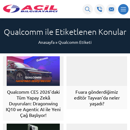
Qualcomm ile Etiketlenen Konular
Anasayfa
»
Qualcomm Etiketi
Qualcomm CES 2026’daki
Fuara gönderdiğimiz
Tüm Yapay Zekâ
editör Tayvan’da neler
Duyuruları: Dragonwing
yaşadı?
IQ10 ve Agentic AI ile Yeni
Çağ Başlıyor!