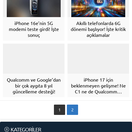
iPhone 16e’nin 5G
Akıllı telefonlarda 6G
modemi teste girdi! İşte
dönemi başlıyor! İşte kritik
sonuç
açıklamalar
Qualcomm ve Google’dan
iPhone 17 için
bir çok aygıta 8 yıl
beklenmeyen gelişme! Ne
güncelleme desteği!
C1 ne de Qualcomm…
1
2
KATEGORİLER